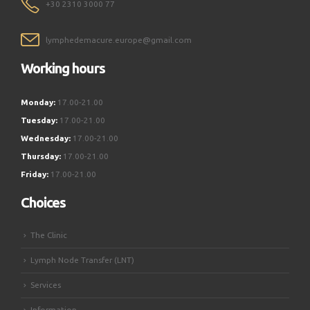
+30 2310 3000 77
lymphedemacure.europe@gmail.com
Working hours
Monday:
17.00-21.00
Tuesday:
17.00-21.00
Wednesday:
17.00-21.00
Thursday:
17.00-21.00
Friday:
17.00-21.00
Choices
The Clinic
Lymph Node Transfer (LNT)
Services
Information