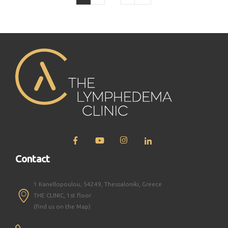
Contact
1 Kanellopoulou, 54249, Thessaloniki, Greece
THE CLINIC, 1st floor
(find us on the Map)